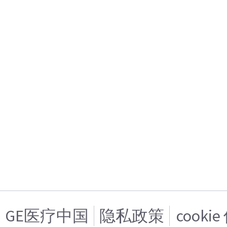
GE医疗中国
隐私政策
cooki