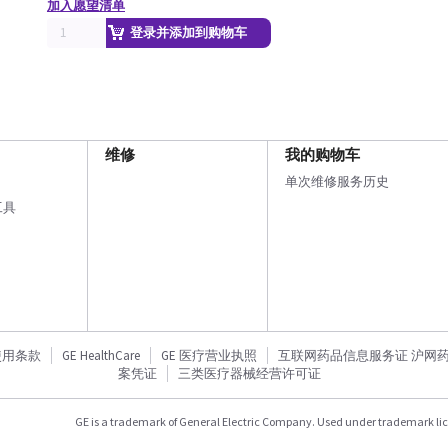
加入愿望清单
登录并添加到购物车
维修
我的购物车
单次维修服务历史
工具
使用条款
GE HealthCare
GE 医疗营业执照
互联网药品信息服务证 沪网药信备
案凭证
三类医疗器械经营许可证
GE is a trademark of General Electric Company. Used under trademark li