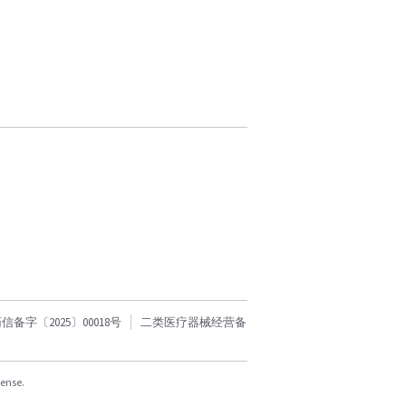
字〔2025〕00018号
二类医疗器械经营备
cense.