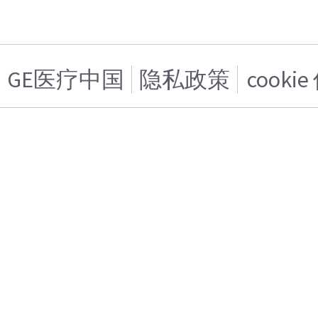
GE医疗中国
隐私政策
cooki