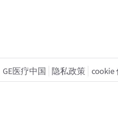
GE医疗中国
隐私政策
cooki