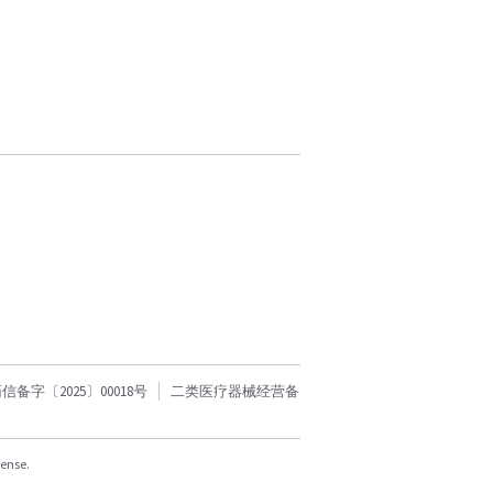
字〔2025〕00018号
二类医疗器械经营备
cense.