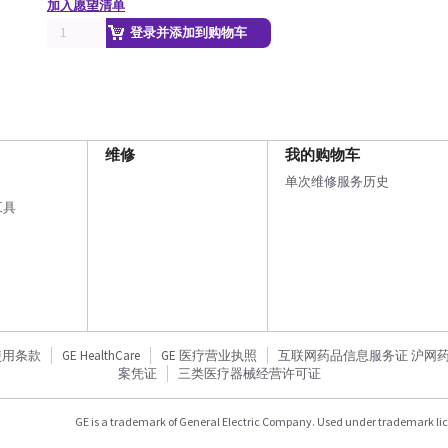
加入愿望清单
登录并添加到购物车
维修
我的购物车
单次维修服务历史
工具
使用条款
GE HealthCare
GE 医疗营业执照
互联网药品信息服务证 沪网药信备
案凭证
三类医疗器械经营许可证
GE is a trademark of General Electric Company. Used under trademark li