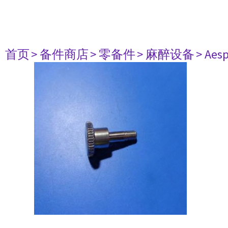
首页
> 备件商店
> 零备件
> 麻醉设备
> Aesp