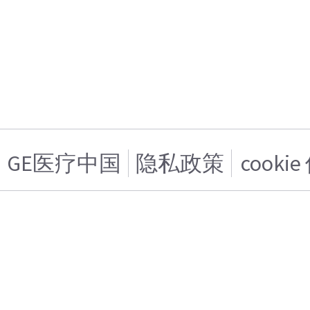
GE医疗中国
隐私政策
cooki