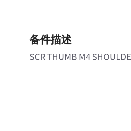
备件描述
SCR THUMB M4 SHOULDER 