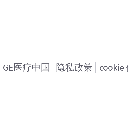
GE医疗中国
隐私政策
cooki