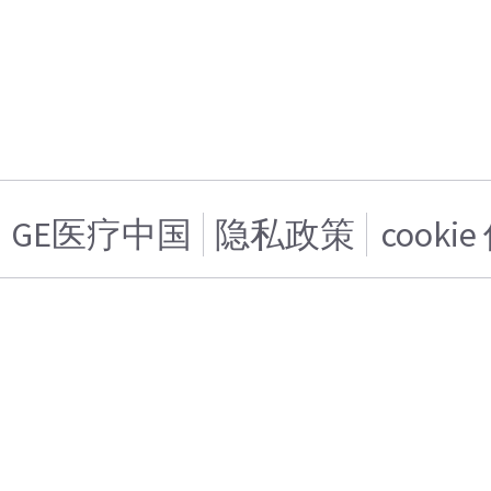
GE医疗中国
隐私政策
cooki