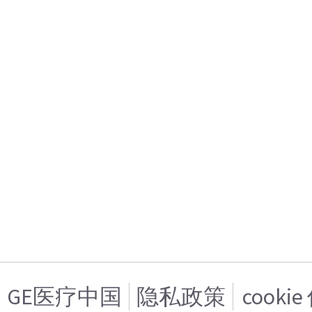
GE医疗中国
隐私政策
cooki