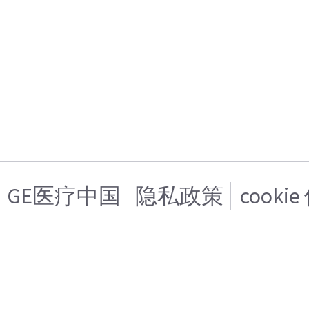
GE医疗中国
隐私政策
cooki