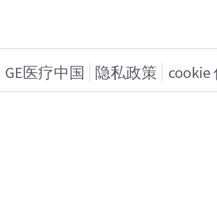
GE医疗中国
隐私政策
cooki