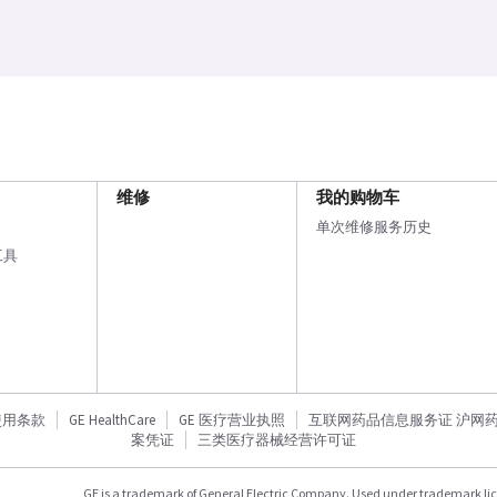
维修
我的购物车
单次维修服务历史
工具
使用条款
GE HealthCare
GE 医疗营业执照
互联网药品信息服务证 沪网药信备
案凭证
三类医疗器械经营许可证
GE is a trademark of General Electric Company. Used under trademark li