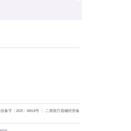
字〔2025〕00018号
二类医疗器械经营备
cense.