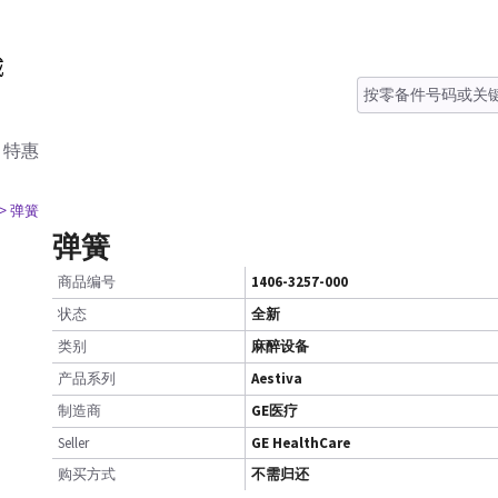
特惠
> 弹簧
弹簧
商品编号
1406-3257-000
状态
全新
类别
麻醉设备
产品系列
Aestiva
制造商
GE医疗
Seller
GE HealthCare
购买方式
不需归还