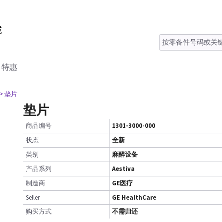
特惠
> 垫片
垫片
商品编号
1301-3000-000
状态
全新
类别
麻醉设备
产品系列
Aestiva
制造商
GE医疗
Seller
GE HealthCare
购买方式
不需归还