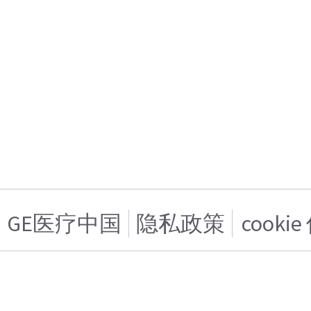
GE医疗中国
隐私政策
cooki