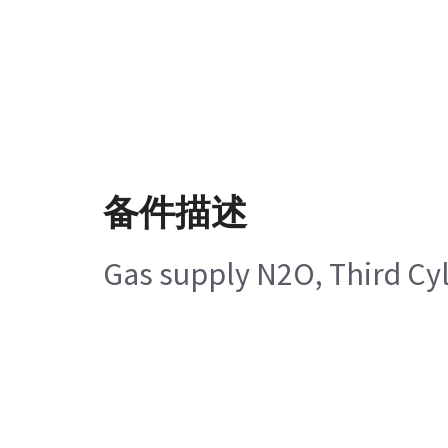
备件描述
Gas supply N2O, Third Cy