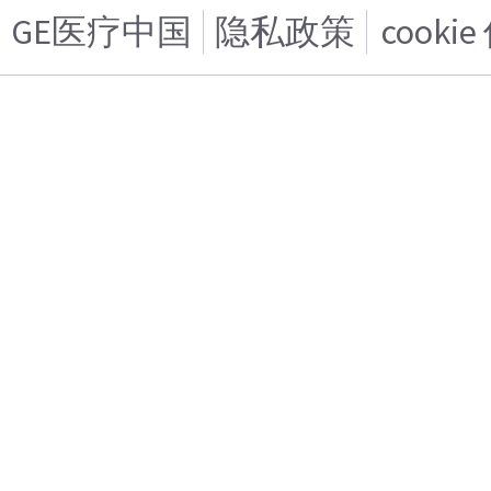
GE医疗中国
隐私政策
cooki