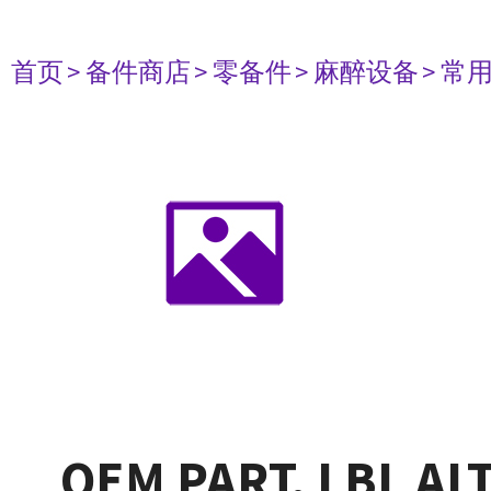
首页
> 备件商店
> 零备件
> 麻醉设备
> 常
OEM PART, LBL AL