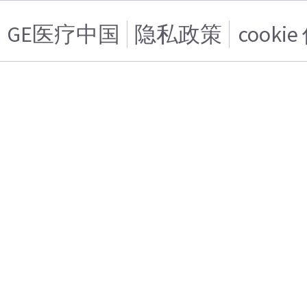
GE医疗中国
隐私政策
cooki