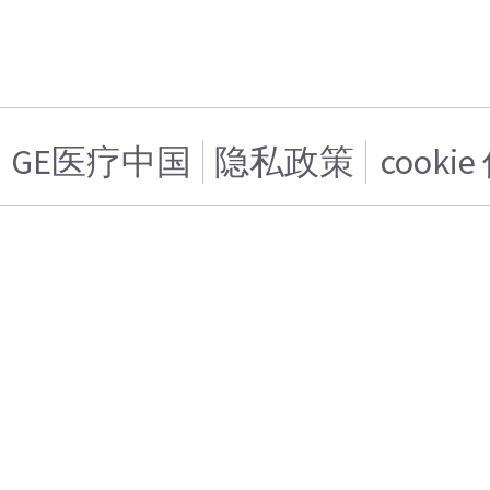
GE医疗中国
隐私政策
cooki