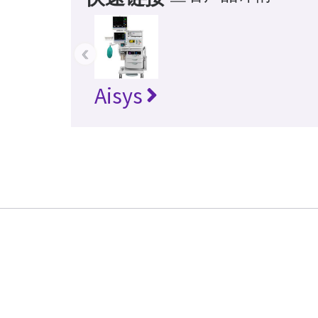
‹
Aisys