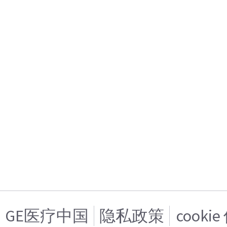
GE医疗中国
隐私政策
cooki