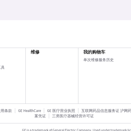
维修
我的购物车
单次维修服务历史
工具
使用条款
GE HealthCare
GE 医疗营业执照
互联网药品信息服务证 沪网药信备
案凭证
三类医疗器械经营许可证
GE is a trademark of General Electric Company. Used under trademark li