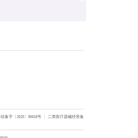
字〔2025〕00018号
二类医疗器械经营备
cense.