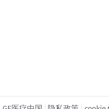
GE医疗中国
隐私政策
cooki