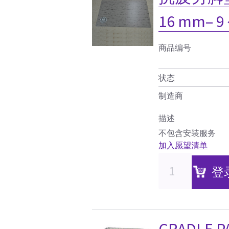
16 mm– 
商品编号
状态
制造商
描述
不包含安装服务
加入愿望清单
登
CRADLE