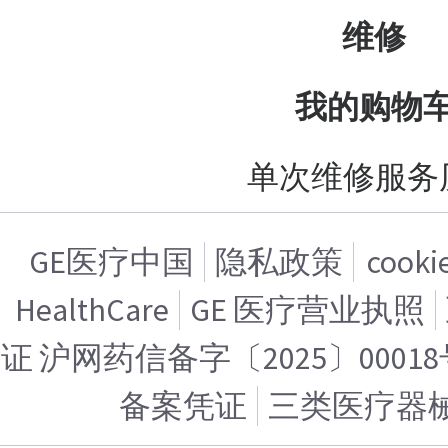
维修
我的购物
单次维修服务
GE医疗中国
隐私政策
cook
HealthCare
GE 医疗营业执照
证 沪网药信备字〔2025〕00018
备案凭证
三类医疗器