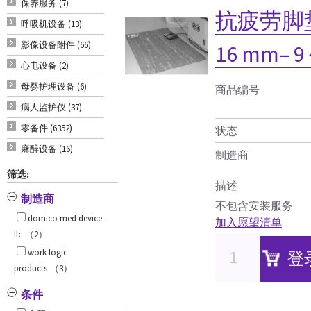
保养服务 (7)
抗疲劳脚垫（
呼吸机设备 (13)
影像设备附件 (66)
16 mm– 
心电设备 (2)
母婴护理设备 (6)
商品编号
病人监护仪 (37)
零备件 (6352)
状态
麻醉设备 (16)
制造商
筛选:
描述
制造商
不包含安装服务
domico med device
加入愿望清单
llc
（2）
work logic
登
products
（3）
条件