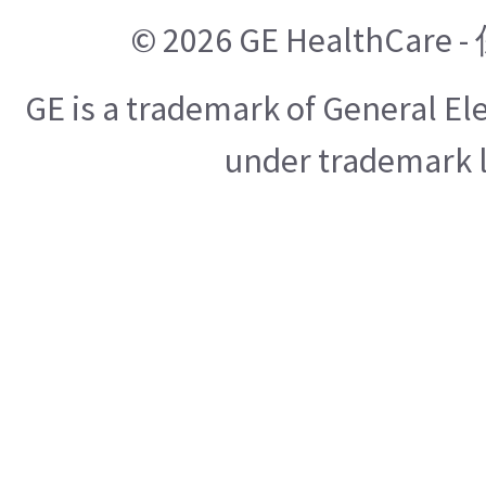
© 2026 GE HealthCa
GE is a trademark of General E
under trademark l