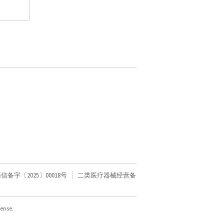
字〔2025〕00018号
二类医疗器械经营备
cense.