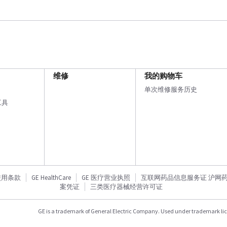
维修
我的购物车
单次维修服务历史
工具
使用条款
GE HealthCare
GE 医疗营业执照
互联网药品信息服务证 沪网药信备
案凭证
三类医疗器械经营许可证
GE is a trademark of General Electric Company. Used under trademark li