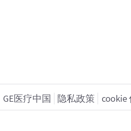
GE医疗中国
隐私政策
cooki