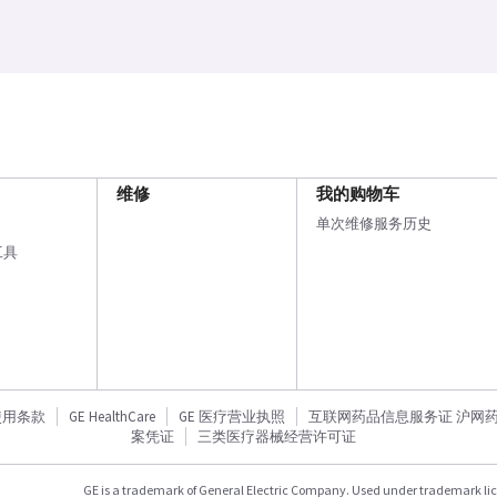
维修
我的购物车
单次维修服务历史
工具
使用条款
GE HealthCare
GE 医疗营业执照
互联网药品信息服务证 沪网药信备
案凭证
三类医疗器械经营许可证
GE is a trademark of General Electric Company. Used under trademark li