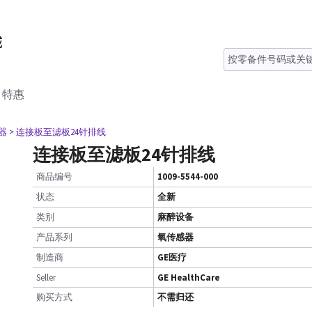
特惠
器
> 连接板至滤板24针排线
连接板至滤板24针排线
商品编号
1009-5544-000
状态
全新
类别
麻醉设备
产品系列
氧传感器
制造商
GE医疗
Seller
GE HealthCare
购买方式
不需归还