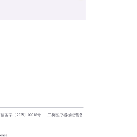
字〔2025〕00018号
二类医疗器械经营备
cense.