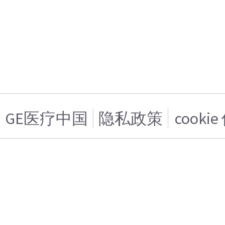
GE医疗中国
隐私政策
cooki