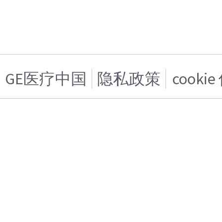
GE医疗中国
隐私政策
cooki