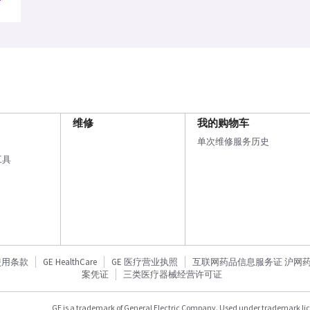
维修
我的购物车
单次维修服务历史
工具
使用条款
GE HealthCare
GE 医疗营业执照
互联网药品信息服务证 沪网药信备
案凭证
三类医疗器械经营许可证
GE is a trademark of General Electric Company. Used under trademark li