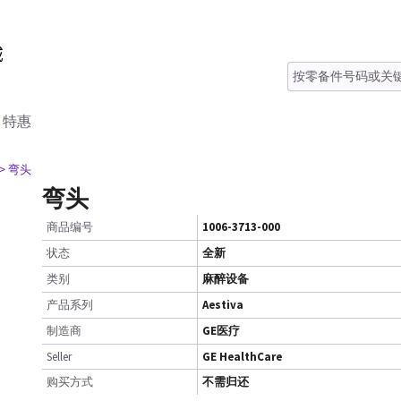
特惠
> 弯头
弯头
商品编号
1006-3713-000
状态
全新
类别
麻醉设备
产品系列
Aestiva
制造商
GE医疗
Seller
GE HealthCare
购买方式
不需归还