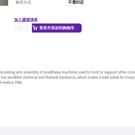
购买方式
不需归还
加入愿望清单
登录并添加到购物车
articulating arm assembly of anesthesia machines used to hold or support other com
 has excellent chemical and thermal resistance, which makes it well suited for many 
Aestiva 7900.