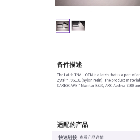
备件描述
The Latch TNA – OEM is a latch that is a part of 
Zytel™ 70G13L (nylon resin). The product material
CARESCAPE™ Monitor B850, ARC Aestiva 7100 and 
适配的产品
快速链接
查看产品详情