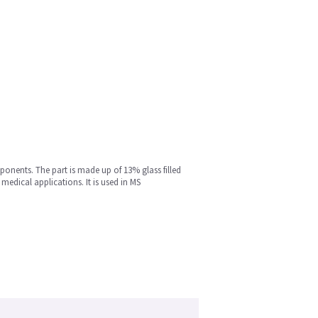
ponents. The part is made up of 13% glass filled
medical applications. It is used in MS