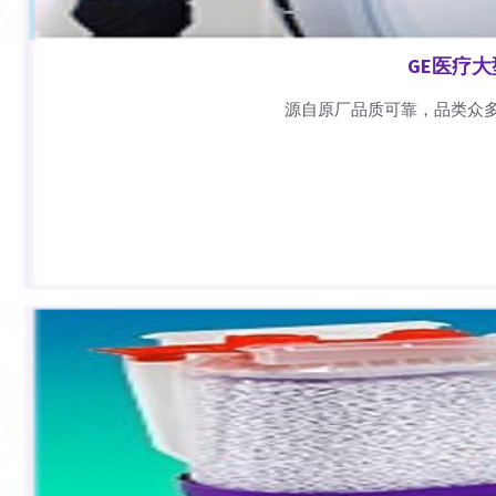
GE医疗
源自原厂品质可靠，品类众