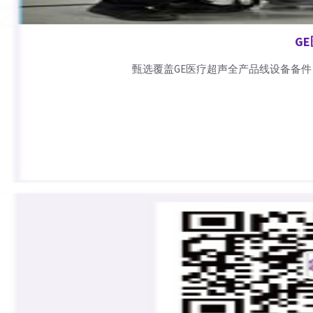
G
甄选覆盖GE医疗超声全产品线设备备