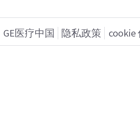
GE医疗中国
隐私政策
cooki