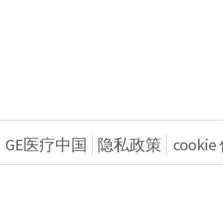
GE医疗中国
隐私政策
cooki