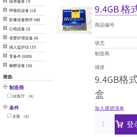
保养服务 (7)
9.4GB 
呼吸机设备 (13)
影像设备附件 (66)
商品编号
心电设备 (2)
母婴护理设备 (6)
状态
病人监护仪 (37)
制造商
零备件 (6309)
麻醉设备 (16)
描述
9.4GB
筛选:
制造商
盒
GE医疗
（6）
条件
加入愿望清单
全新
（6）
登