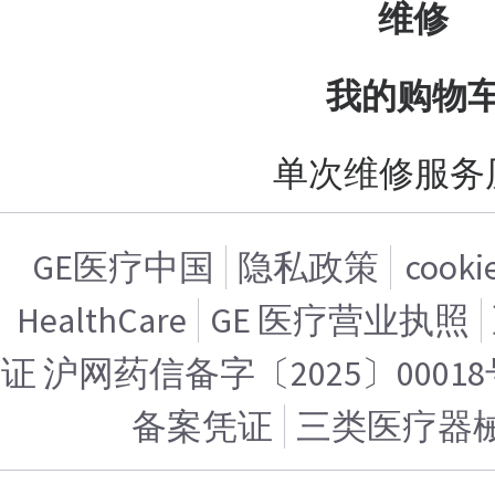
维修
我的购物
单次维修服务
GE医疗中国
隐私政策
cook
HealthCare
GE 医疗营业执照
证 沪网药信备字〔2025〕00018
备案凭证
三类医疗器