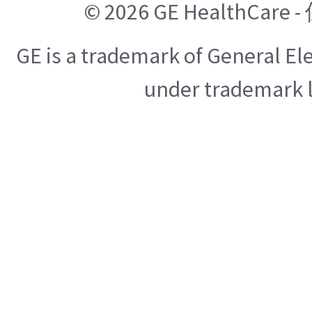
© 2026 GE HealthCa
GE is a trademark of General E
under trademark l