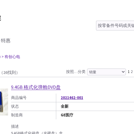
特惠
)
> 有创心电
按照…分类
1
2
（26找到）
9.4GB 格式化弹舱DVD盘
商品编号
2021462-001
状态
全新
制造商
GE医疗
描述
9.4GB格式化磁盘（光硬盘）盒