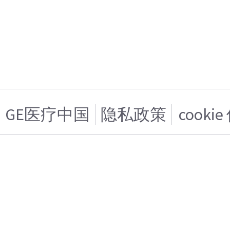
GE医疗中国
隐私政策
cooki