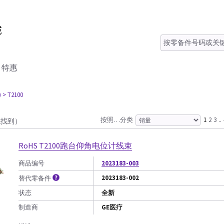
特惠
)
> T2100
按照…分类
1
2
3
..
2找到）
RoHS T2100跑台仰角电位计线束
商品编号
2023183-003
2023183-002
替代零备件
状态
全新
制造商
GE医疗