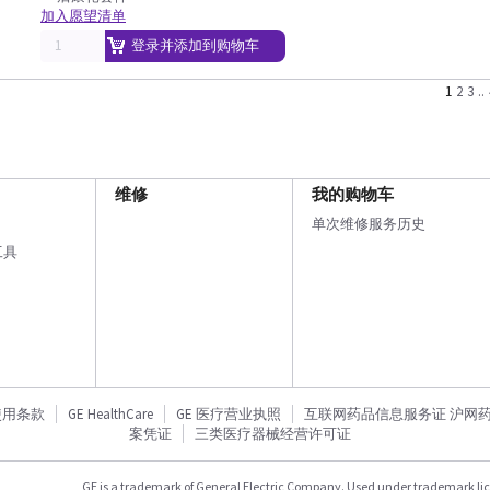
加入愿望清单
登录并添加到购物车
1
2
3
..
维修
我的购物车
单次维修服务历史
工具
使用条款
GE HealthCare
GE 医疗营业执照
互联网药品信息服务证 沪网药信备
案凭证
三类医疗器械经营许可证
GE is a trademark of General Electric Company. Used under trademark li