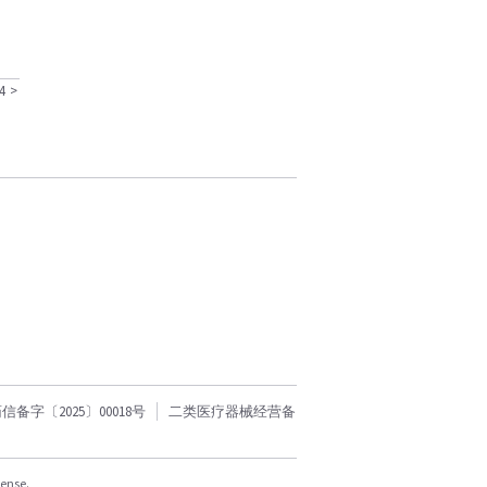
4
>
字〔2025〕00018号
二类医疗器械经营备
cense.