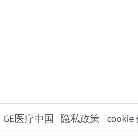
GE医疗中国
隐私政策
cooki