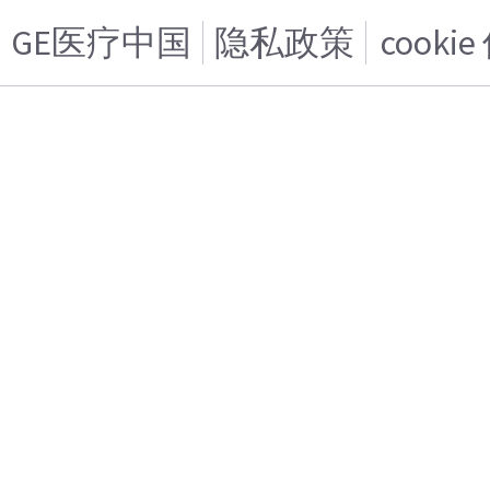
GE医疗中国
隐私政策
cooki