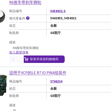
R6推车带刹车脚轮
商品编号
5454032-S
5443853, 5454032
替代零备件
状态
全新
制造商
GE医疗
描述
R6推车带刹车脚轮
加入愿望清单
登录并添加到购物车
适用于VCP的LE R7 IO PWA组装件
商品编号
5746334
状态
全新
制造商
GE医疗
描述
空