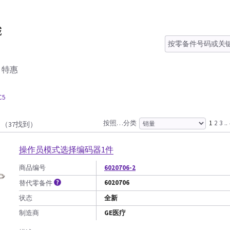
特惠
C5
按照…分类
1
2
3
..
（37找到）
操作员模式选择编码器1件
商品编号
6020706-2
6020706
替代零备件
状态
全新
制造商
GE医疗