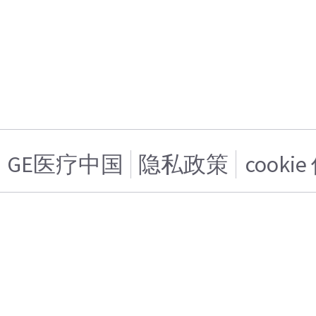
GE医疗中国
隐私政策
cooki