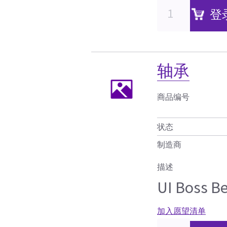
登
轴承
商品编号
状态
制造商
描述
UI Boss B
加入愿望清单