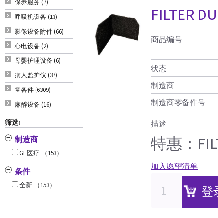
保养服务 (7)
FILTER DU
呼吸机设备 (13)
影像设备附件 (66)
商品编号
心电设备 (2)
母婴护理设备 (6)
状态
病人监护仪 (37)
制造商
零备件 (6309)
制造商零备件号
麻醉设备 (16)
筛选:
描述
特惠：FILT
制造商
GE医疗
（153）
加入愿望清单
条件
全新
（153）
登