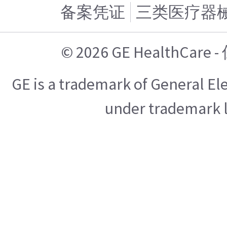
备案凭证
三类医疗器
© 2026 GE HealthCa
GE is a trademark of General E
under trademark l