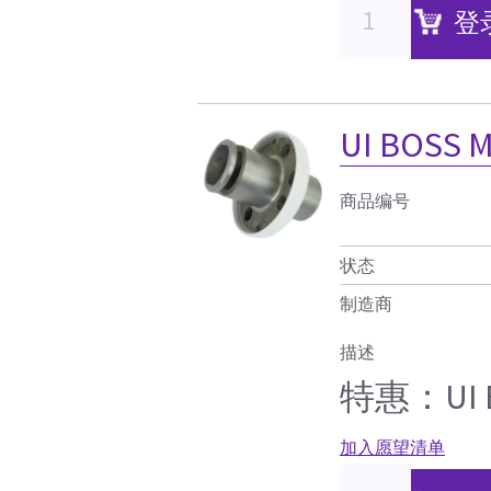
登
UI BOSS 
商品编号
状态
制造商
描述
特惠：UI B
加入愿望清单