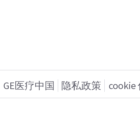
GE医疗中国
隐私政策
cooki