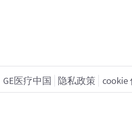
GE医疗中国
隐私政策
cooki