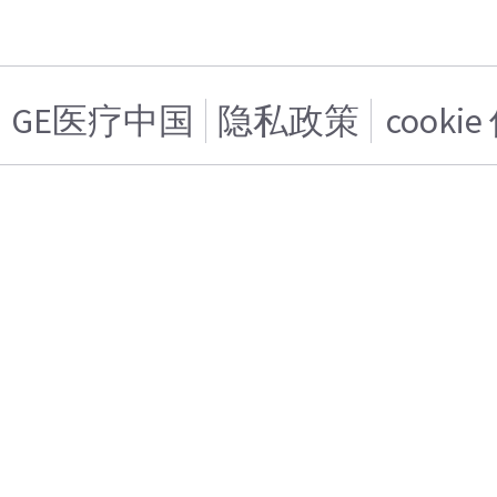
GE医疗中国
隐私政策
cooki