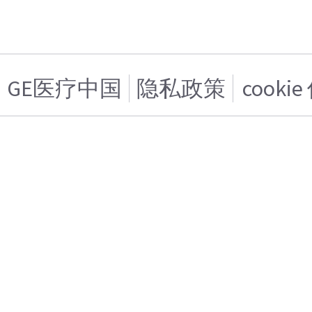
GE医疗中国
隐私政策
cooki