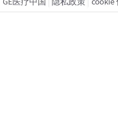
GE医疗中国
隐私政策
cooki