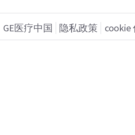
GE医疗中国
隐私政策
cooki