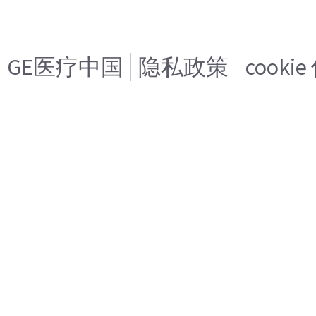
GE医疗中国
隐私政策
cooki