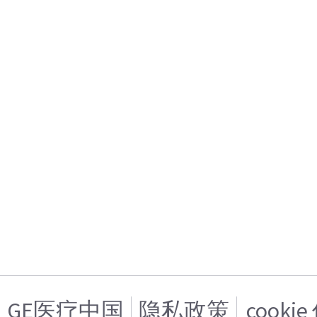
GE医疗中国
隐私政策
cooki