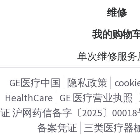
维修
我的购物
单次维修服务
GE医疗中国
隐私政策
cook
HealthCare
GE 医疗营业执照
证 沪网药信备字〔2025〕00018
备案凭证
三类医疗器