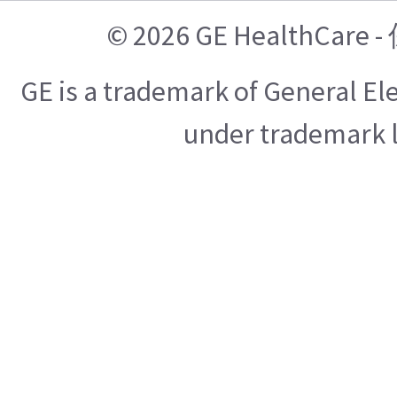
© 2026 GE HealthCa
GE is a trademark of General E
under trademark l