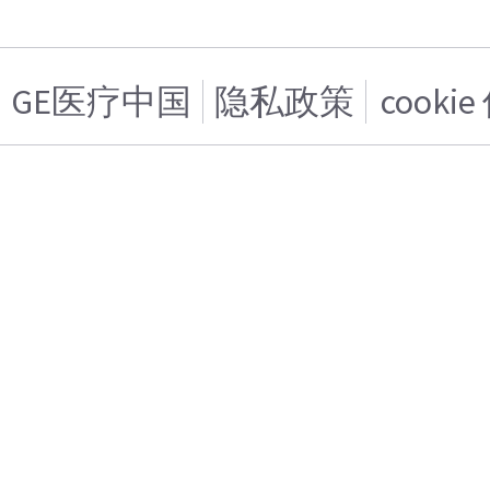
GE医疗中国
隐私政策
cooki