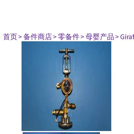
首页
> 备件商店
> 零备件
> 母婴产品
> Gir